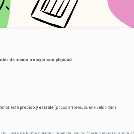
ades de menor a mayor complejidad
:
terior está
preciso y estable
(pocos errores, buena velocidad).
onido→letra de forma guiada y repetida (decodificación inversa: ahora c