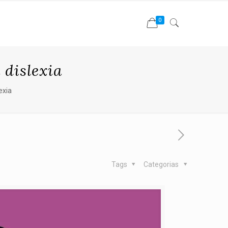
0
 dislexia
exia
Tags
Categorias