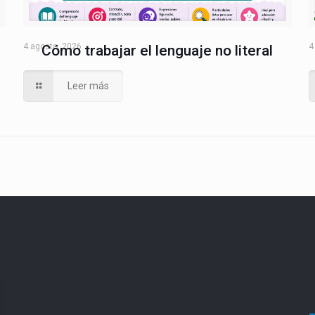
4 agosto, 2026
4
Cómo trabajar el lenguaje no literal
Leer más