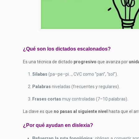
¿Qué son los dictados escalonados?
Es una técnica de dictado
progresivo
que avanza por
unid
Sílabas
(pa–pe–pi…, CVC como “pan”, “sol”).
Palabras
niveladas (frecuentes y regulares).
Frases cortas
muy controladas (7–10 palabras).
La clave es que
no pasas al siguiente nivel
hasta que el an
¿Por qué ayudan en dislexia?
Refuerzan la ruta fonológica
: obligan a convertir s