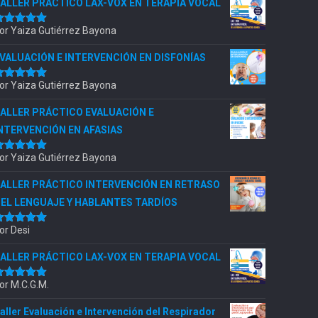
ALLER PRÁCTICO LAX-VOX EN TERAPIA VOCAL
or Yaiza Gutiérrez Bayona
alorado
con
5
de 5
VALUACIÓN E INTERVENCIÓN EN DISFONÍAS
or Yaiza Gutiérrez Bayona
alorado
con
5
de 5
ALLER PRÁCTICO EVALUACIÓN E
NTERVENCIÓN EN AFASIAS
or Yaiza Gutiérrez Bayona
alorado
con
5
de 5
ALLER PRÁCTICO INTERVENCIÓN EN RETRASO
EL LENGUAJE Y HABLANTES TARDÍOS
or Desi
alorado
con
5
de 5
ALLER PRÁCTICO LAX-VOX EN TERAPIA VOCAL
or M.C.G.M.
alorado
con
5
de 5
aller Evaluación e Intervención del Respirador